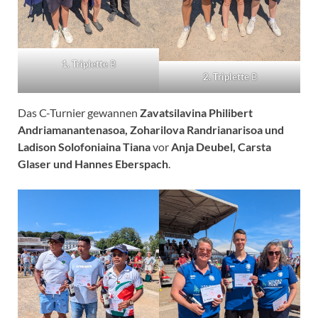
1. Triplette
B
2. Triplette
B
Das C-Turnier gewannen
Zavatsilavina Philibert
Andriamanantenasoa, Zoharilova Randrianarisoa und
Ladison Solofoniaina Tiana
vor
Anja Deubel, Carsta
Glaser und Hannes Eberspach
.