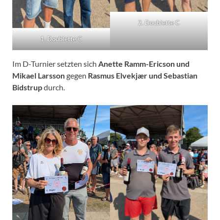
2. Doublette C
1. Doublette
C
Im D-Turnier setzten sich
Anette Ramm-Ericson und
Mikael Larsson
gegen
Rasmus Elvekjær und Sebastian
Bidstrup
durch.