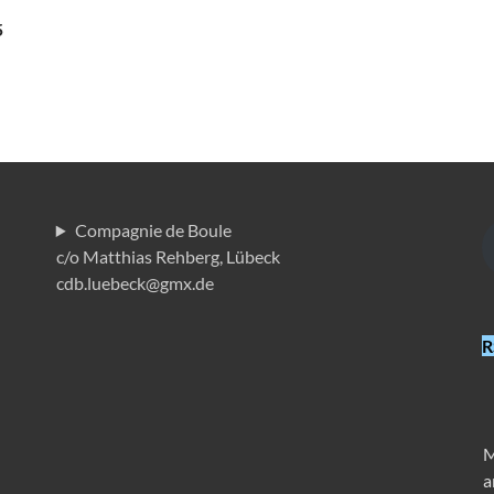
5
Compagnie de Boule
c/o Matthias Rehberg, Lübeck
cdb.luebeck@gmx.de
R
M
a